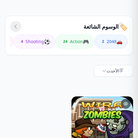
🏷️
الوسوم الشائعة
🏍️
⚽
🎮
🚗
e
Shooting
Action
2048
4
24
2
الأحدث