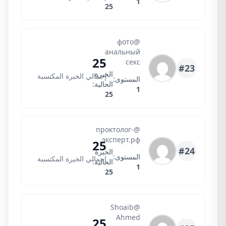
1
25
@фото
фото анальный секс
анальный
25
секс
#23
الخبرة
إجمالي الخبرة المكتسبة
المستوى:
الحالية:
1
25
@проктолог-
проктолог-эксперт.рф
эксперт.рф
25
#24
الخبرة
المستوى:
إجمالي الخبرة المكتسبة
الحالية:
1
25
@Shoaib
Shaoib
Ahmed
25