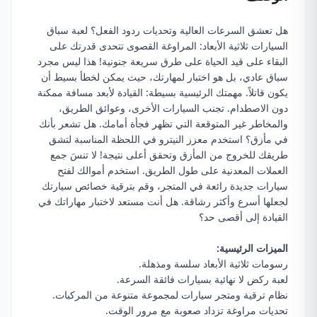
هل تعشق السرعات العالية وتحديات ردود الفعل؟ لعبة سباق
السيارات ثلاثية الأبعاد: المراوغة القصوى تتحدى قدرتك على
البقاء على قيد الحياة على طرق سريعة جنونية! هذا ليس مجرد
سباق عادي، بل هو اختبار لمهارتك، حيث يمكن لخطأ بسيط أن
يكون قاتلاً. مهمتك الرئيسية بسيطة: القيادة لأبعد مسافة ممكنة
دون الاصطدام. تجنب السيارات الأخرى، وعوائق الطريق،
والمخاطر غير المتوقعة التي تظهر فجأة أمامك. هل تشعر بأنك
في مأزق؟ استخدم معزز النيترو في اللحظة المناسبة لتشق
طريقك للخروج من المأزق وتحقق أعلى نتيجة! لا تنسَ جمع
العملات المعدنية على طول الطريق. استخدم أموالك لفتح
سيارات جديدة رائعة في المتجر، وقم بترقية خصائص سيارتك
لجعلها أسرع وأكثر رشاقة. هل أنت مستعد لاختبار مهاراتك في
القيادة إلى أقصى حد؟
الميزات الرئيسية:
رسومات ثلاثية الأبعاد سلسة ومذهلة.
لعبة ركض لا نهائية بسيارات فائقة السرعة.
نظام ترقية ومتجر سيارات لمجموعة متنوعة من المركبات.
تحديات مراوغة تزداد صعوبة مع مرور الوقت.