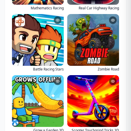
Mathematics Racing
Real Car Highway Racing
Battle Racing Stars
Zombie Road
Grow a Garden 3D
Scooter Touchgrind Tricks 3D