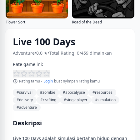
Flower Sort
Road of the Dead
Live 100 Days
Adventure
•
0.0 ★
•
Total Rating: 0
•
459 dimainkan
Rate game ini:
Rating tamu -
Login
buat nyimpan rating kamu
#survival
#zombie
#apocalypse
#resources
#delivery
#crafting
#singleplayer
#simulation
#adventure
Deskripsi
Live 100 Days adalah simulasi bertahan hidup dengan