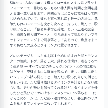
Stickman Adventure は横スクロールのスキル系プラット
フォーマーで、勇敢なちっちゃい棒人間を時間と空間を越
える旅へ放り込みます。仲間たちはどこかに散らばって閉
じ込められていて、彼らを家へ連れ戻す唯一の方法は、危
険だらけのステージを次から次へと、走って、跳んで、殴
り抜けること。「使命を帯びた英雄」という王道の設定
を、綺麗な棒人間アートと、引き締まって読みやすいプラ
ットフォーミングまで削ぎ落としてあるので、焦点はまっ
すぐあなたの反応とタイミングに置かれます。
どのステージも、スキルを試すために組まれた罠とモンス
ターの連続。トゲ、落とし穴、揺れる仕掛け、道をうろつ
く生き物 — すべてが次のチェックポイントとの間に立ち
はだかり、突破するには盤面を読んで、正しい瞬間に正し
いジャンプへ踏み切ること。踏んだり殴ったりして倒せる
敵もいれば、ただ通り抜けるタイミングを計るしかない敵
もいる。走りが勢いを保ってくれるけど、タイミングを外
したひと跳びでトゲの上やモンスターの中へ落ちる — だ
からこのゲームは、ただ前へ連打するより、各区間のリズ
ムを覚えるプレイヤーに報いてくれます。