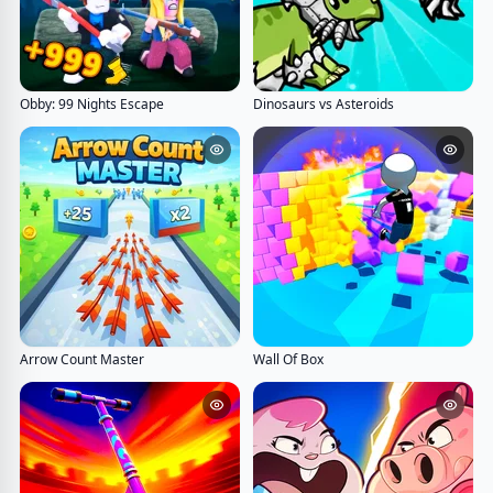
Obby: 99 Nights Escape
Dinosaurs vs Asteroids
Arrow Count Master
Wall Of Box