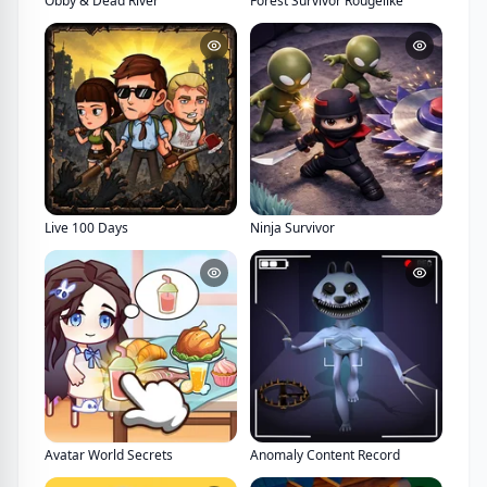
Obby & Dead River
Forest Survivor Rougelike
Live 100 Days
Ninja Survivor
Avatar World Secrets
Anomaly Content Record