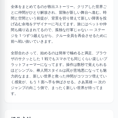
全体をまとめてるのが救出ストーリー。クリアした世界ご
とに仲間がひとり解放され、冒険が新しい舞台へ進む。時
間と空間という前提が、背景を切り替えて新しい障害を投
げ込む余地をデザイナーに与えてます。旅にはペットや仲
間も織り込まれてるので、孤独な行軍じゃない — ステー
ジを 1 つずつ越えながら、クルー全員を再会させるために
前へ戦い抜いていきます。
全部合わさって、始めるのは簡単で極めると満足、ブラウ
ザのサクッとした 1 戦でもスマホでも同じくらい楽しいプ
ラットフォーマーになってます。操作は数秒で覚えられる
ほどシンプル、棒人間スタイルは罠が意地悪になっても魅
力的なまま、新しい世界と救った仲間がコツコツ増えてい
く感覚が、もう 1 面へ手を伸ばさせる。さあ英雄 — 次の
ジャンプの向こう側で、まったく新しい世界が待ってま
す。