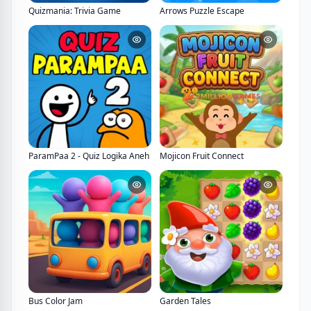
Quizmania: Trivia Game
Arrows Puzzle Escape
ParamPaa 2 - Quiz Logika Aneh
Mojicon Fruit Connect
Bus Color Jam
Garden Tales