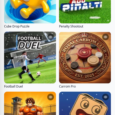
Cube Drop Puzzle
Penalty Shootout
Football Duel
Carrom Pro