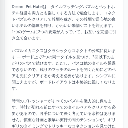
Dream Pet Hotelは、タイルマッチングパズルとペットホ
テル経営を両方とも楽しくする方法で融合します。コネク
トパズルをクリアして報酬を稼ぎ、その報酬で居心地の良
いホテルの部屋を飾り、かわいい動物ゲストを迎えます。
1つのゲームに2つの要素が入っていて、お互いを完璧に引
き立て合います。
パズルメカニクスはクラシックなコネクトの公式に従いま
す — ボード上で2つの同一タイルを見つけ、3回以下の曲
がりのパスで結びます。ただし、パスは他のタイルを通過
できないので、残りのマッチのルートを開くためにどのペ
アを先にクリアするか考える必要があります。シンプルに
聞こえますが、ボードレイアウトは本格的に難しくなりま
す。
時間のプレッシャーがすべてのパズルを魅力的に保ちま
す。時計が切れる前にすべてのタイルペアをクリアする必
要があるので、各手について長く考えている余裕はありま
せん。慎重な計画と素早い実行の間のテンションが、ギリ
ギリのタイミングでトリッキーなコネクションを見つけた