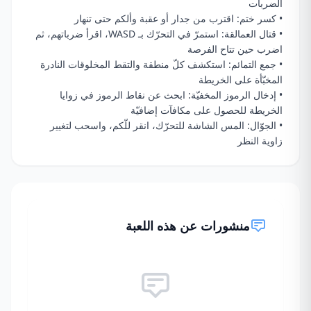
الضربات
• كسر ختم: اقترب من جدار أو عقبة وألكم حتى تنهار
• قتال العمالقة: استمرّ في التحرّك بـ WASD، اقرأ ضرباتهم، ثم
اضرب حين تتاح الفرصة
• جمع التمائم: استكشف كلّ منطقة والتقط المخلوقات النادرة
المخبّأة على الخريطة
• إدخال الرموز المخفيّة: ابحث عن نقاط الرموز في زوايا
الخريطة للحصول على مكافآت إضافيّة
• الجوّال: المس الشاشة للتحرّك، انقر للّكم، واسحب لتغيير
زاوية النظر
منشورات عن هذه اللعبة