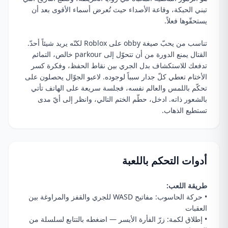
تبني الحبكة، وقاعة الأصداء حيث تُعرض أسماء الأقوى بعد أن
يستحقّوها فعلاً.
تناسب من يحبّ صيغة obby على Roblox لكنّه يريد شيئاً أحدّ.
القتال يمنع الدورة من أن تتحوّل إلى parkour خالص، التمائم
تدفعك للاستكشاف بدل الجري بين نقاط الحفظ، وفكرة كسر
الأختام تعطي كلّ جدار سبباً لوجوده. لاعبو الجوّال يحصلون على
تحكّم باللمس والعالم نفسه، فجلسة سريعة على الهاتف تأتي
بالشعور ذاته. ادخل، حطّم الختم التالي، وانظر إلى أيّ مدى
تستطيع الذهاب.
أدوات التحكم باللعبة
طريقة اللعب:
• حركة الحاسوب: مفاتيح WASD للجري والقفز والمراوغة بين
العقبات
• إطلاق لكمة: زرّ الفأرة الأيسر — اضغطه بالتتابع لسلسلة من