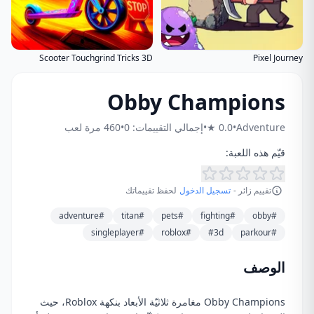
Scooter Touchgrind Tricks 3D
Pixel Journey
Obby Champions
Adventure
•
0.0 ★
•
إجمالي التقييمات: 0
•
460 مرة لعب
قيّم هذه اللعبة:
تقييم زائر -
تسجيل الدخول
لحفظ تقييماتك
#adventure
#titan
#pets
#fighting
#obby
#singleplayer
#roblox
#3d
#parkour
الوصف
Obby Champions مغامرة ثلاثيّة الأبعاد بنكهة Roblox، حيث