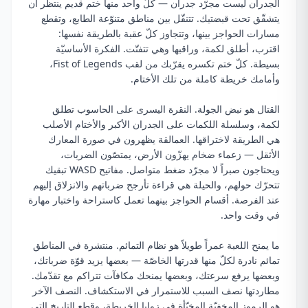
الجدران ليست مجرّد جدران — كلّ واحد منها ختم قديم ينتظر أن
يتشقّق تحت قبضتيك. تتنقّل بين مناطق متنوّعة الطابع، وتقطع
مسارات الحواجز بينها، وتتجاوز كلّ عقبة بالطريقة نفسها:
اقترب، أطلق لكمة، وراقبها وهي تتفتّت. الفكرة الأساسيّة
بسيطة. كلّ ختم تكسره يقرّبك من لقب Fist of Legends،
وأمامك خريطة كاملة من تلك الأختام.
القتال هو نبض الجولة. النقرة اليسرى على الحاسوب تطلق
لكمة، وسلسلة اللكمات على الجدران الأكبر والأختام الأصلب
هي الطريقة لاختراقها. العمالقة يظهرون في صورة المعارك
الأثقل — زعماء ضخام يهزّون الأرض، يمتصّون الضربات،
ويحتاجون صبراً لا مجرّد ضغط متواصل. مفاتيح WASD تبقيك
تتحرّك حولهم، والحيلة هي قراءة تأرجح ضرباتهم والانزلاق إليهم
عند الفرصة. أقسام الحواجز بينهما تعمل كاستراحة واختبار مهارة
في وقت واحد.
ما يمنح اللعبة عمراً طويلاً هو نظام التمائم. منتشرة في المناطق
تمائم نادرة لكلّ منها قدرتها الخاصّة — بعضها يزيد قوّة ضرباتك،
وبعضها يرفع سرعتك، وبعضها يمنحك مكافآت تتراكم مع تقدّمك.
مطاردتها نصف السبب للاستمرار في الاستكشاف. النصف الآخر
هو الرموز المخفيّة المخبّأة في زوايا الخريطة، وقطع التاريخ التي