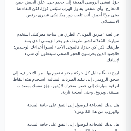
حوّل تفشي الزومبي المدينة إلى جحيم حي. أغلق الجيش جميع
المخارج، وأي شخص يحاول الهرب سيُقتل فورًا. لكن البقاء هنا
يعني موتًا أحمق. أنت تلعب دور ميكانيكي عبقري يرفض
الاستسلام.
في لعبة "طريق الموتى"، الطرق هي ساحة معركتك. استخدم
سيارتك المُعدّلة لشق طريقك عبر بحر الزومبي الذي يسد
طريقك. لكن كن حذرًا، فالموتى الأحياء ليسوا أعداءك الوحيدين؛
فالجنود الذين يحرسون الحجر الصحي سيفعلون أي شيء
لإيقافك.
اربح نقاطًا مقابل كل حركة مجنونة تقوم بها - من الانجراف، إلى
سحق الزومبي، إلى تنفيذ الضربات المتتالية. استخدم هذه النقاط
لترقية سيارتك إلى حصن متحرك لا يُقهر. جهّز نفسك بمصدات
مسننة، ودروع، وحتى أسلحة نارية.
هل لديك الشجاعة للوصول إلى النفق على حافة المدينة
والهروب من هذا الكابوس؟
هل لديك الشجاعة للوصول إلى النفق على حافة المدينة
والهروب من هذا الكابوس؟