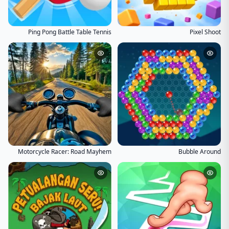
Ping Pong Battle Table Tennis
Pixel Shoot
Motorcycle Racer: Road Mayhem
Bubble Around