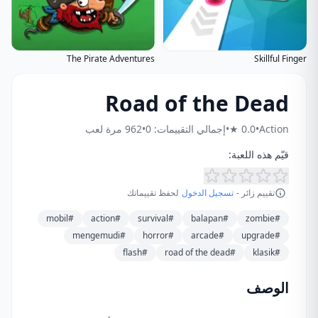
The Pirate Adventures
Skillful Finger
Road of the Dead
Action
•
0.0 ★
•
إجمالي التقييمات: 0
•
962 مرة لعب
قيّم هذه اللعبة:
تقييم زائر -
تسجيل الدخول
لحفظ تقييماتك
#mobil
#action
#survival
#balapan
#zombie
#mengemudi
#horror
#arcade
#upgrade
#flash
#road of the dead
#klasik
الوصف