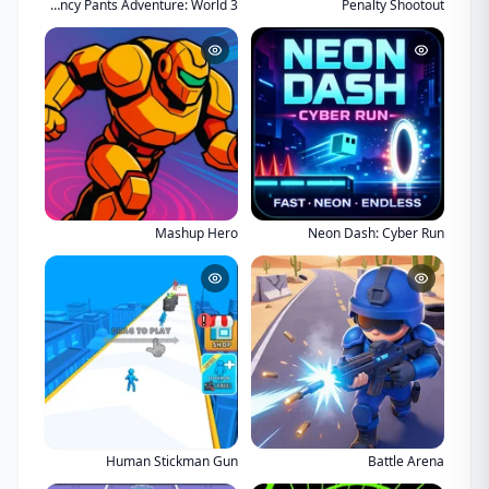
The Fancy Pants Adventure: World 3
Penalty Shootout
Mashup Hero
Neon Dash: Cyber Run
Human Stickman Gun
Battle Arena